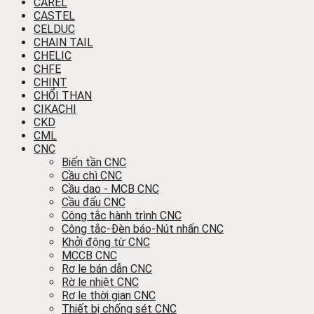
CAREL
CASTEL
CELDUC
CHAIN TAIL
CHELIC
CHFE
CHINT
CHỔI THAN
CIKACHI
CKD
CML
CNC
Biến tần CNC
Cầu chì CNC
Cầu dao - MCB CNC
Cầu đấu CNC
Công tắc hành trình CNC
Công tắc-Đèn báo-Nút nhấn CNC
Khởi động từ CNC
MCCB CNC
Rơ le bán dẫn CNC
Rờ le nhiệt CNC
Rơ le thời gian CNC
Thiết bị chống sét CNC