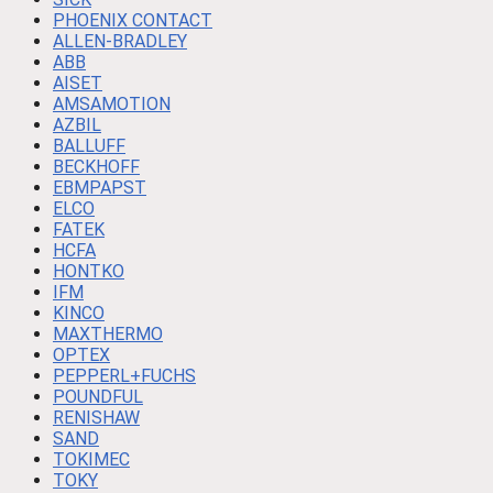
PHOENIX CONTACT
ALLEN-BRADLEY
ABB
AISET
AMSAMOTION
AZBIL
BALLUFF
BECKHOFF
EBMPAPST
ELCO
FATEK
HCFA
HONTKO
IFM
KINCO
MAXTHERMO
OPTEX
PEPPERL+FUCHS
POUNDFUL
RENISHAW
SAND
TOKIMEC
TOKY