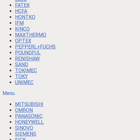
FATEK
HCFA
HONTKO
IFM
KINCO
MAXTHERMO
OPTEX
PEPPERL+FUCHS
POUNDFUL
RENISHAW
SAND
TOKIMEC
TOKY
UNIMEC
Menu
MITSUBISHI
OMRON
PANASONIC
HONEYWELL
SINOVO
SIEMENS
SICK