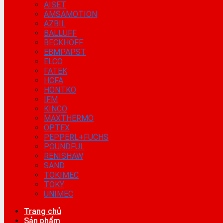
AISET
AMSAMOTION
AZBIL
BALLUFF
BECKHOFF
EBMPAPST
ELCO
FATEK
HCFA
HONTKO
IFM
KINCO
MAXTHERMO
OPTEX
PEPPERL+FUCHS
POUNDFUL
RENISHAW
SAND
TOKIMEC
TOKY
UNIMEC
Trang chủ
Sản phẩm