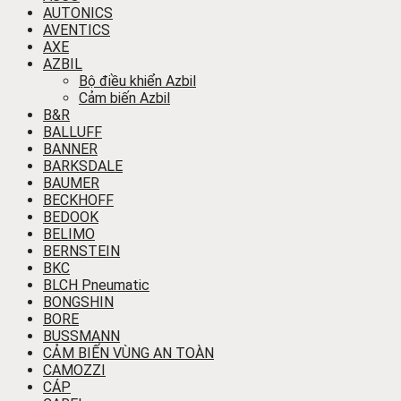
AUTONICS
AVENTICS
AXE
AZBIL
Bộ điều khiển Azbil
Cảm biến Azbil
B&R
BALLUFF
BANNER
BARKSDALE
BAUMER
BECKHOFF
BEDOOK
BELIMO
BERNSTEIN
BKC
BLCH Pneumatic
BONGSHIN
BORE
BUSSMANN
CẢM BIẾN VÙNG AN TOÀN
CAMOZZI
CÁP