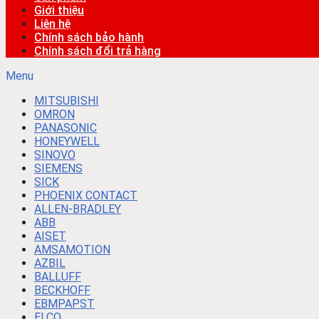
Giới thiệu
Liên hệ
Chính sách bảo hành
Chính sách đổi trả hàng
Menu
MITSUBISHI
OMRON
PANASONIC
HONEYWELL
SINOVO
SIEMENS
SICK
PHOENIX CONTACT
ALLEN-BRADLEY
ABB
AISET
AMSAMOTION
AZBIL
BALLUFF
BECKHOFF
EBMPAPST
ELCO