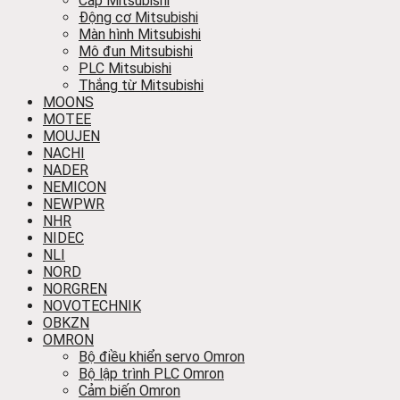
Cáp Mitsubishi
Động cơ Mitsubishi
Màn hình Mitsubishi
Mô đun Mitsubishi
PLC Mitsubishi
Thắng từ Mitsubishi
MOONS
MOTEE
MOUJEN
NACHI
NADER
NEMICON
NEWPWR
NHR
NIDEC
NLI
NORD
NORGREN
NOVOTECHNIK
OBKZN
OMRON
Bộ điều khiển servo Omron
Bộ lập trình PLC Omron
Cảm biến Omron