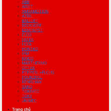
ABB
AISET
AMSAMOTION
AZBIL
BALLUFF
BECKHOFF
EBMPAPST
ELCO
FATEK
HCFA
HONTKO
IFM
KINCO
MAXTHERMO
OPTEX
PEPPERL+FUCHS
POUNDFUL
RENISHAW
SAND
TOKIMEC
TOKY
UNIMEC
Trang chủ