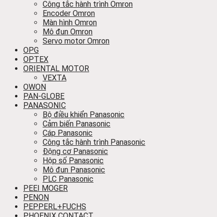
Công tắc hành trình Omron
Encoder Omron
Màn hình Omron
Mô đun Omron
Servo motor Omron
OPG
OPTEX
ORIENTAL MOTOR
VEXTA
OWON
PAN-GLOBE
PANASONIC
Bộ điều khiển Panasonic
Cảm biến Panasonic
Cáp Panasonic
Công tắc hành trình Panasonic
Động cơ Panasonic
Hộp số Panasonic
Mô đun Panasonic
PLC Panasonic
PEEI MOGER
PENON
PEPPERL+FUCHS
PHOENIX CONTACT