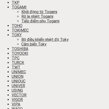
TKP
TOGAMI
Khởi động từ Togami
Rờ le nhiệt Togami
Tiếp điểm phụ Togami
TOHO
TOKIMEC
TOKY
Bộ điều khiển nhiệt độ Toky
Cảm biến Toky
TOSHIBA
TOYOOKI
TPC
TURCK
TWT
UNIMEC
UNION
UNIQUC
UNIVER
USING
VECTOR
VIGOR
VIPA
WAGO