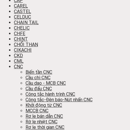
CÁP
CAREL
CASTEL
CELDUC
CHAIN TAIL
CHELIC
CHFE
CHINT
CHỔI THAN
CIKACHI
CKD
CML
CNC
Biến tần CNC
Cầu chì CNC
Cầu dao - MCB CNC
Cầu đấu CNC
Công tắc hành trình CNC
Công tắc-Đèn báo-Nút nhấn CNC
Khởi động từ CNC
MCCB CNC
Rơ le bán dẫn CNC
Rờ le nhiệt CNC
Rơ le thời gian CNC