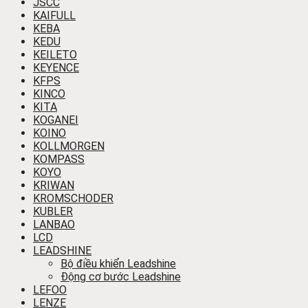
JSCC
KAIFULL
KEBA
KEDU
KEILETO
KEYENCE
KFPS
KINCO
KITA
KOGANEI
KOINO
KOLLMORGEN
KOMPASS
KOYO
KRIWAN
KROMSCHODER
KUBLER
LANBAO
LCD
LEADSHINE
Bộ điều khiển Leadshine
Động cơ bước Leadshine
LEFOO
LENZE