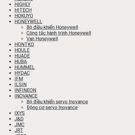
HIGHLY
HITECH
HOKUYO
HONEYWELL
Bộ điều khiển Honeywell
Công tắc hành trình Honeywell
Van Honeywell
HONTKO
HOULE
HUADE
HUBA
HUMMEL
HYDAC
IFM
ILSIN
INFINEON
INOVANCE
Bộ điều khiển servo Inovance
Động cơ servo Inovance
IXYS
J&D
JMC
JRT