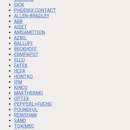
SICK
PHOENIX CONTACT
ALLEN-BRADLEY
ABB
AISET
AMSAMOTION
AZBIL
BALLUFF
BECKHOFF
EBMPAPST
ELCO
FATEK
HCFA
HONTKO
IFM
KINCO
MAXTHERMO
OPTEX
PEPPERL+FUCHS
POUNDFUL
RENISHAW
SAND
TOKIMEC