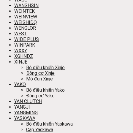
WANSHSIN
WEINTEK
WEINVIEW
WEISHIDQ
WENGLOR
WEST
WIDE PLUS
WINPARK
WXXY
XGHNDZ
XINJE
Bộ điều khiển Xinje
Động cơ Xinje
Mô đun Xinje
YAKO
Bộ điều khiển Yako
Động cơ Yako
YAN CLUTCH
YANGJI
YANGMING
YASKAWA
Bộ điều khiển Yaskawa
Cáp Yaskawa