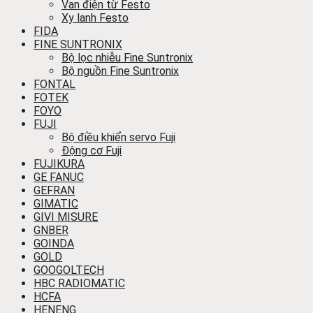
Van điện từ Festo
Xy lanh Festo
FIDA
FINE SUNTRONIX
Bộ lọc nhiễu Fine Suntronix
Bộ nguồn Fine Suntronix
FONTAL
FOTEK
FOYO
FUJI
Bộ điều khiển servo Fuji
Động cơ Fuji
FUJIKURA
GE FANUC
GEFRAN
GIMATIC
GIVI MISURE
GNBER
GOINDA
GOLD
GOOGOLTECH
HBC RADIOMATIC
HCFA
HENENG