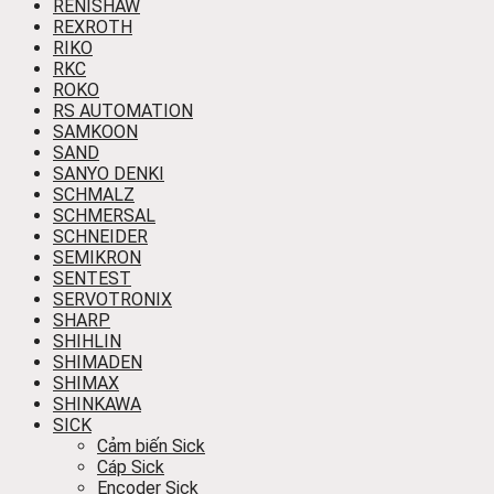
RENISHAW
REXROTH
RIKO
RKC
ROKO
RS AUTOMATION
SAMKOON
SAND
SANYO DENKI
SCHMALZ
SCHMERSAL
SCHNEIDER
SEMIKRON
SENTEST
SERVOTRONIX
SHARP
SHIHLIN
SHIMADEN
SHIMAX
SHINKAWA
SICK
Cảm biến Sick
Cáp Sick
Encoder Sick