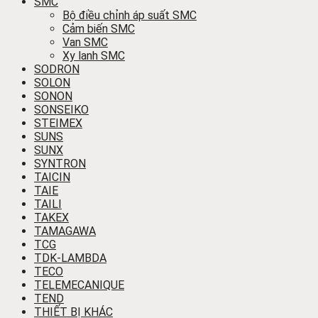
SMC
Bộ điều chỉnh áp suất SMC
Cảm biến SMC
Van SMC
Xy lanh SMC
SODRON
SOLON
SONON
SONSEIKO
STEIMEX
SUNS
SUNX
SYNTRON
TAICIN
TAIE
TAILI
TAKEX
TAMAGAWA
TCG
TDK-LAMBDA
TECO
TELEMECANIQUE
TEND
THIẾT BỊ KHÁC