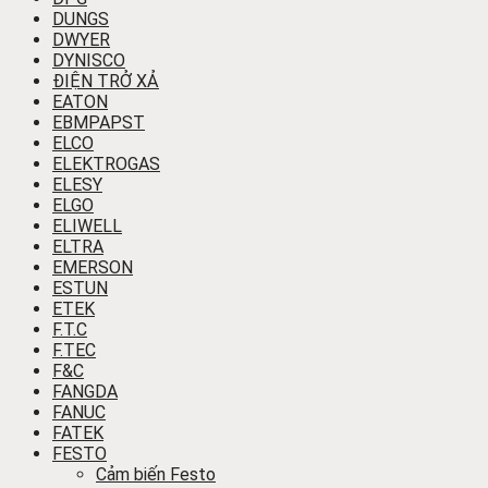
DUNGS
DWYER
DYNISCO
ĐIỆN TRỞ XẢ
EATON
EBMPAPST
ELCO
ELEKTROGAS
ELESY
ELGO
ELIWELL
ELTRA
EMERSON
ESTUN
ETEK
F.T.C
F.TEC
F&C
FANGDA
FANUC
FATEK
FESTO
Cảm biến Festo