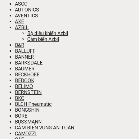
ASCO
AUTONICS
AVENTICS
AXE
AZBIL
Bộ điều khiển Azbil
Cảm biến Azbil
B&R
BALLUFF
BANNER
BARKSDALE
BAUMER
BECKHOFF
BEDOOK
BELIMO
BERNSTEIN
BKC
BLCH Pneumatic
BONGSHIN
BORE
BUSSMANN
CẢM BIẾN VÙNG AN TOÀN
CAMOZZI