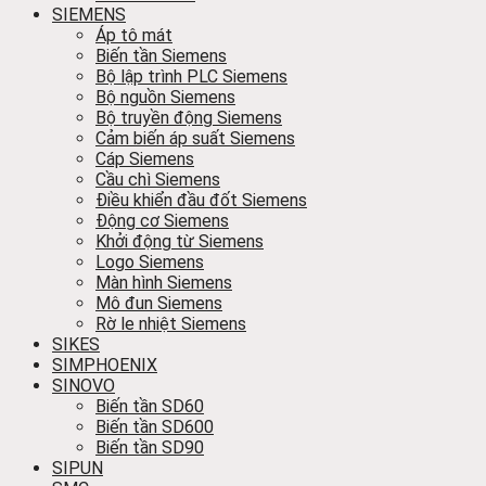
SIEMENS
Áp tô mát
Biến tần Siemens
Bộ lập trình PLC Siemens
Bộ nguồn Siemens
Bộ truyền động Siemens
Cảm biến áp suất Siemens
Cáp Siemens
Cầu chì Siemens
Điều khiển đầu đốt Siemens
Động cơ Siemens
Khởi động từ Siemens
Logo Siemens
Màn hình Siemens
Mô đun Siemens
Rờ le nhiệt Siemens
SIKES
SIMPHOENIX
SINOVO
Biến tần SD60
Biến tần SD600
Biến tần SD90
SIPUN