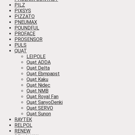
PILZ
PIXSYS
PIZZATO
PNEUMAX
POUNDFUL
PROFACE
PROSENSOR
PULS
QUẠT
LEIPOLE
Quạt ADDA
Quạt Delta
Quạt Ebmpapst
Quạt Kaku
Quạt Nidec
Quạt NMB
Quạt Royal Fan
Quạt SanyoDenki
Quạt SERVO
Quạt Sunon
RAYTEK
RELPOL
RENEW