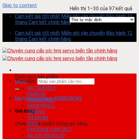
Skip to content
Hiển thị 1–30 của 97 kết quả
Cam kết giá tốt nhất
Miễn phí vận chuyển
Bảo hành 12
tháng
Cam kết chính hãng
Cam kết giá tốt nhất
Miễn phí vận chuyển
Bảo hành 12
tháng
Cam kết chính hãng
Danh mục sản phẩm
Tìm kiếm:
Menu
MITSUBISHI
OMRON
Mua hàng online
0703578742
PANASONIC
HONEYWELL
Giỏ hàng
SINOVO
SIEMENS
Chưa có sản phẩm trong giỏ hàng.
SICK
PHOENIX CONTACT
ALLEN-BRADLEY