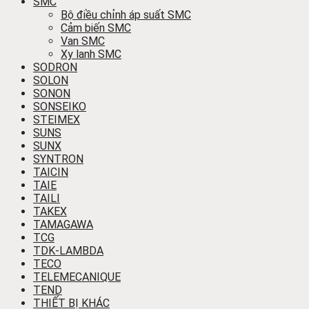
SMC
Bộ điều chỉnh áp suất SMC
Cảm biến SMC
Van SMC
Xy lanh SMC
SODRON
SOLON
SONON
SONSEIKO
STEIMEX
SUNS
SUNX
SYNTRON
TAICIN
TAIE
TAILI
TAKEX
TAMAGAWA
TCG
TDK-LAMBDA
TECO
TELEMECANIQUE
TEND
THIẾT BỊ KHÁC