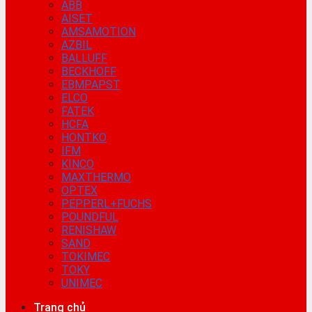
ABB
AISET
AMSAMOTION
AZBIL
BALLUFF
BECKHOFF
EBMPAPST
ELCO
FATEK
HCFA
HONTKO
IFM
KINCO
MAXTHERMO
OPTEX
PEPPERL+FUCHS
POUNDFUL
RENISHAW
SAND
TOKIMEC
TOKY
UNIMEC
Trang chủ