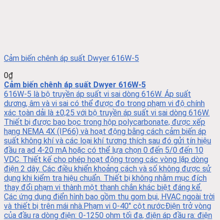
Cảm biến chênh áp suất Dwyer 616W-5
0
₫
Cảm biến chênh áp suất Dwyer 616W-5
616W-5 là bộ truyền áp suất vi sai dòng 616W. Áp suất
dương, âm và vi sai có thể được đo trong phạm vi độ chính
xác toàn dải là ±0,25 với bộ truyền áp suất vi sai dòng 616W.
Thiết bị được bao bọc trong hộp polycarbonate, được xếp
hạng NEMA 4X (IP66) và hoạt động bằng cách cảm biến áp
suất không khí và các loại khí tương thích sau đó gửi tín hiệu
đầu ra ad 4-20 mA hoặc có thể lựa chọn 0 đến 5/0 đến 10
VDC. Thiết kế cho phép hoạt động trong các vòng lặp dòng
điện 2 dây. Các điều khiển khoảng cách và số không được sử
dụng khi kiểm tra hiệu chuẩn. Thiết bị không nhằm mục đích
thay đổi phạm vi thành một thanh chắn khác biệt đáng kể.
Các ứng dụng điển hình bao gồm thu gom bụi, HVAC ngoài trời
và thiết bị trên mái nhà.Phạm vi 0-40" cột nướcĐiện trở vòng
của đầu ra dòng điện: 0-1250 ohm tối đa, điện áp đầu ra: điện