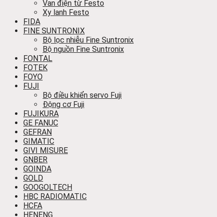
Van điện từ Festo
Xy lanh Festo
FIDA
FINE SUNTRONIX
Bộ lọc nhiễu Fine Suntronix
Bộ nguồn Fine Suntronix
FONTAL
FOTEK
FOYO
FUJI
Bộ điều khiển servo Fuji
Động cơ Fuji
FUJIKURA
GE FANUC
GEFRAN
GIMATIC
GIVI MISURE
GNBER
GOINDA
GOLD
GOOGOLTECH
HBC RADIOMATIC
HCFA
HENENG