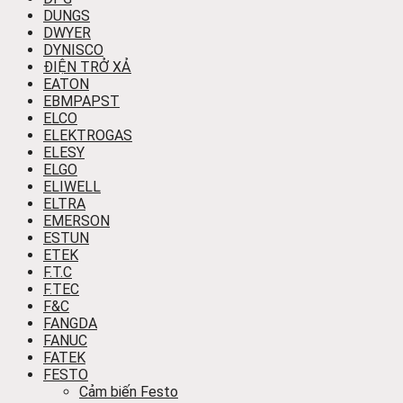
DUNGS
DWYER
DYNISCO
ĐIỆN TRỞ XẢ
EATON
EBMPAPST
ELCO
ELEKTROGAS
ELESY
ELGO
ELIWELL
ELTRA
EMERSON
ESTUN
ETEK
F.T.C
F.TEC
F&C
FANGDA
FANUC
FATEK
FESTO
Cảm biến Festo