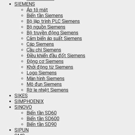
SIEMENS
Áp tô mát
Biến tần Siemens
Bộ lập trình PLC Siemens
Bộ nguồn Siemens
Bộ truyền động Siemens
Cảm biến áp suất Siemens
Cáp Siemens
Cầu chì Siemens
Điều khiển đầu đốt Siemens
Động cơ Siemens
Khởi động từ Siemens
Logo Siemens
Màn hình Siemens
Mô đun Siemens
Rờ le nhiệt Siemens
SIKES
SIMPHOENIX
SINOVO
Biến tần SD60
Biến tần SD600
Biến tần SD90
SIPUN