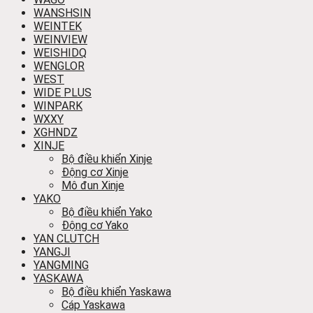
WANSHSIN
WEINTEK
WEINVIEW
WEISHIDQ
WENGLOR
WEST
WIDE PLUS
WINPARK
WXXY
XGHNDZ
XINJE
Bộ điều khiển Xinje
Động cơ Xinje
Mô đun Xinje
YAKO
Bộ điều khiển Yako
Động cơ Yako
YAN CLUTCH
YANGJI
YANGMING
YASKAWA
Bộ điều khiển Yaskawa
Cáp Yaskawa