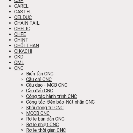
CÁP
CAREL
CASTEL
CELDUC
CHAIN TAIL
CHELIC
CHFE
CHINT
CHỔI THAN
CIKACHI
CKD
CML
CNC
Biến tần CNC
Cầu chì CNC
Cầu dao - MCB CNC
Cầu đấu CNC
Công tắc hành trình CNC
Công tắc-Đèn báo-Nút nhấn CNC
Khởi động từ CNC
MCCB CNC
Rơ le bán dẫn CNC
Rờ le nhiệt CNC
Rơ le thời gian CNC