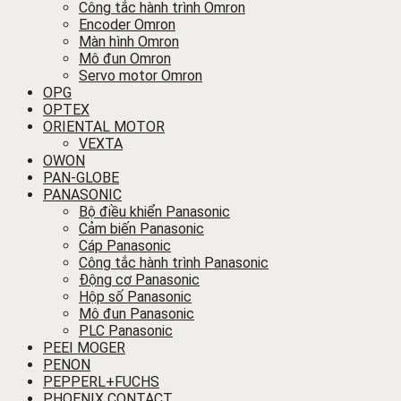
Công tắc hành trình Omron
Encoder Omron
Màn hình Omron
Mô đun Omron
Servo motor Omron
OPG
OPTEX
ORIENTAL MOTOR
VEXTA
OWON
PAN-GLOBE
PANASONIC
Bộ điều khiển Panasonic
Cảm biến Panasonic
Cáp Panasonic
Công tắc hành trình Panasonic
Động cơ Panasonic
Hộp số Panasonic
Mô đun Panasonic
PLC Panasonic
PEEI MOGER
PENON
PEPPERL+FUCHS
PHOENIX CONTACT