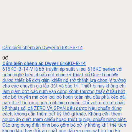
Cảm biến chênh áp Dwyer 616KD-B-14
0
₫
Cảm biến chênh áp Dwyer 616KD-B-14
616KD-B-14-V là bộ truyền áp suất vi sai 616KD series với
công nghệ hiệu chuẩn nút nhấn kỹ thuật số One-Touch®
được thiết kế đơn giản, khiến nó trở thành lựa chọn lý tưởng
cho các chuyên gia lắp đặt và bảo trì. Thiết bị này không chỉ
làm giảm bớt các núm vặn cồng kềnh thường thấy ở hầu hết
các bộ truyền mà còn loại bỏ hoàn toàn nhu cầu phải kéo dài
các thiết bị trong quá trình hiệu chuẩn. Chỉ với một nút nhấn
kỹ thuật số, cả ZERO VÀ SPAN đều được hiệu chuẩn đúng
cách, không cần thêm bất kỳ thứ gì khác. Không cần thêm
nguồn áp suất tham chiếu hoặc thiết bị hiệu chuẩn riêng biệt.
Các ứng dụng điển hình bao gồm bộ xử lý không khí, thể tích
không khí thay đổi, áp suất ống dẫn và giám sát bộ lọc.Bộ