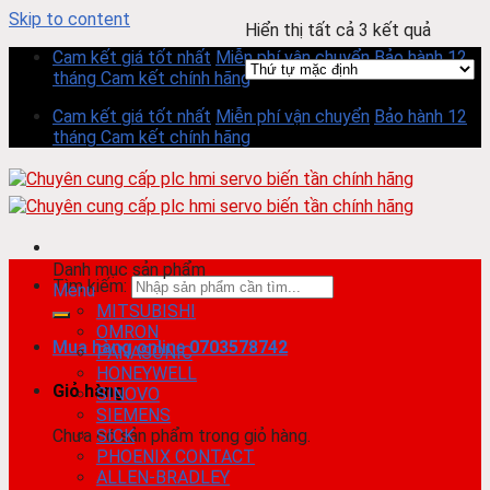
Skip to content
Hiển thị tất cả 3 kết quả
Cam kết giá tốt nhất
Miễn phí vận chuyển
Bảo hành 12
tháng
Cam kết chính hãng
Cam kết giá tốt nhất
Miễn phí vận chuyển
Bảo hành 12
tháng
Cam kết chính hãng
Danh mục sản phẩm
Tìm kiếm:
Menu
MITSUBISHI
OMRON
Mua hàng online
0703578742
PANASONIC
HONEYWELL
Giỏ hàng
SINOVO
SIEMENS
Chưa có sản phẩm trong giỏ hàng.
SICK
PHOENIX CONTACT
ALLEN-BRADLEY