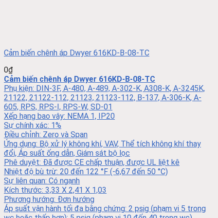
Cảm biến chênh áp Dwyer 616KD-B-08-TC
0
₫
Cảm biến chênh áp Dwyer 616KD-B-08-TC
Phụ kiện: DIN-3F, A-480, A-489, A-302-K, A308-K, A-3245K,
21122, 21122-112, 21123, 21123-112, B-137, A-306-K, A-
605, RPS, RPS-I, RPS-W, SD-01
Xếp hạng bao vây: NEMA 1, IP20
Sự chính xác: 1%
Điều chỉnh: Zero và Span
Ứng dụng: Bộ xử lý không khí, VAV, Thể tích không khí thay
đổi, Áp suất ống dẫn, Giám sát bộ lọc
Phê duyệt: Đã được CE chấp thuận, được UL liệt kê
Nhiệt độ bù trừ: 20 đến 122 °F (-6,67 đến 50 °C)
Sự liên quan: Có ngạnh
Kích thước: 3,33 X 2,41 X 1,03
Phương hướng: Đơn hướng
Áp suất vận hành tối đa bằng chứng: 2 psig (phạm vi 5 trong
wc hoặc thấp hơn); 5 psig (phạm vi 10 đến 40 trong wc)