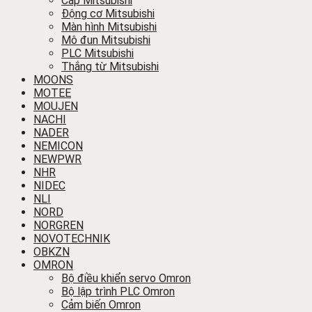
Cáp Mitsubishi
Động cơ Mitsubishi
Màn hình Mitsubishi
Mô đun Mitsubishi
PLC Mitsubishi
Thắng từ Mitsubishi
MOONS
MOTEE
MOUJEN
NACHI
NADER
NEMICON
NEWPWR
NHR
NIDEC
NLI
NORD
NORGREN
NOVOTECHNIK
OBKZN
OMRON
Bộ điều khiển servo Omron
Bộ lập trình PLC Omron
Cảm biến Omron