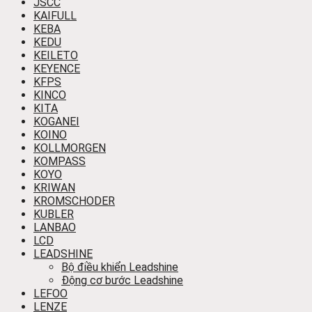
JSCC
KAIFULL
KEBA
KEDU
KEILETO
KEYENCE
KFPS
KINCO
KITA
KOGANEI
KOINO
KOLLMORGEN
KOMPASS
KOYO
KRIWAN
KROMSCHODER
KUBLER
LANBAO
LCD
LEADSHINE
Bộ điều khiển Leadshine
Động cơ bước Leadshine
LEFOO
LENZE