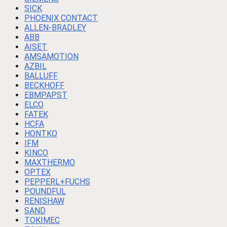
SICK
PHOENIX CONTACT
ALLEN-BRADLEY
ABB
AISET
AMSAMOTION
AZBIL
BALLUFF
BECKHOFF
EBMPAPST
ELCO
FATEK
HCFA
HONTKO
IFM
KINCO
MAXTHERMO
OPTEX
PEPPERL+FUCHS
POUNDFUL
RENISHAW
SAND
TOKIMEC