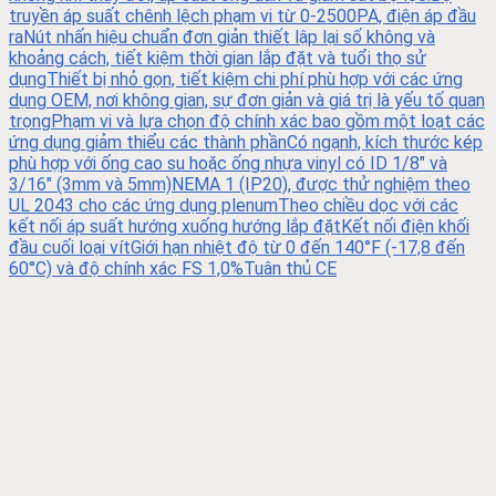
truyền áp suất chênh lệch phạm vi từ 0-2500PA, điện áp đầu
raNút nhấn hiệu chuẩn đơn giản thiết lập lại số không và
khoảng cách, tiết kiệm thời gian lắp đặt và tuổi thọ sử
dụngThiết bị nhỏ gọn, tiết kiệm chi phí phù hợp với các ứng
dụng OEM, nơi không gian, sự đơn giản và giá trị là yếu tố quan
trọngPhạm vi và lựa chọn độ chính xác bao gồm một loạt các
ứng dụng giảm thiểu các thành phầnCó ngạnh, kích thước kép
phù hợp với ống cao su hoặc ống nhựa vinyl có ID 1/8" và
3/16" (3mm và 5mm)NEMA 1 (IP20), được thử nghiệm theo
UL 2043 cho các ứng dụng plenumTheo chiều dọc với các
kết nối áp suất hướng xuống hướng lắp đặtKết nối điện khối
đầu cuối loại vítGiới hạn nhiệt độ từ 0 đến 140°F (-17,8 đến
60°C) và độ chính xác FS 1,0%Tuân thủ CE