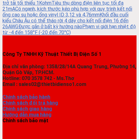
trở tải tối thiểu 1KohmTiêu thụ dòng điện liên tục tối đa
21mACó ngạnh, kích thước kép phù hợp với quy trình kết nối
ống cao su hoặc ống vinyl ID 3,12 và 4,76mmKhối đầu cuối
kiểu Châu Âu có thể tháo rời 4 dây cho kết nối điện 16 đến
26AWGĐược gắn ở bất kỳ hướng nàoPhạm vi giới hạn nhiệt độ
từ -4 đến 158°F (-20 đến 70°C)
Công Ty TNHH Kỹ Thuật Thiết Bị Điện Số 1
Địa chỉ văn phòng: 1358/28/14A Quang Trung, Phường 14,
Quận Gò Vấp, TP.HCM.
Hotline: 070 3578 742 - Ms.Thơ
Email : sales02@thietbidienso1.com
Chính sách bảo hành
Chính sách đổi trả hàng
Chính sách giao hàng
Hướng dẫn mua hàng
Chính sách bảo mật