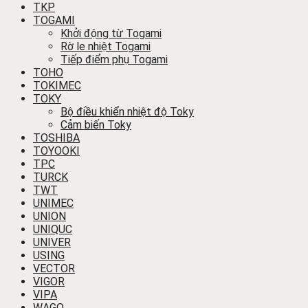
TKP
TOGAMI
Khởi động từ Togami
Rờ le nhiệt Togami
Tiếp điểm phụ Togami
TOHO
TOKIMEC
TOKY
Bộ điều khiển nhiệt độ Toky
Cảm biến Toky
TOSHIBA
TOYOOKI
TPC
TURCK
TWT
UNIMEC
UNION
UNIQUC
UNIVER
USING
VECTOR
VIGOR
VIPA
WAGO