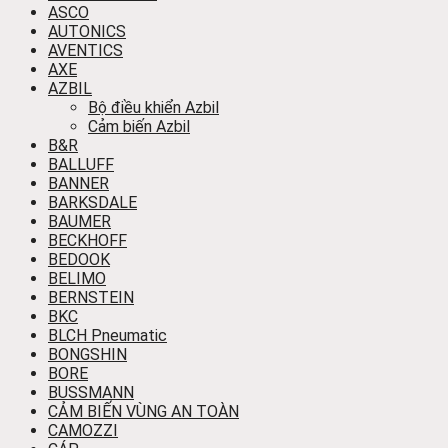
ASCO
AUTONICS
AVENTICS
AXE
AZBIL
Bộ điều khiển Azbil
Cảm biến Azbil
B&R
BALLUFF
BANNER
BARKSDALE
BAUMER
BECKHOFF
BEDOOK
BELIMO
BERNSTEIN
BKC
BLCH Pneumatic
BONGSHIN
BORE
BUSSMANN
CẢM BIẾN VÙNG AN TOÀN
CAMOZZI