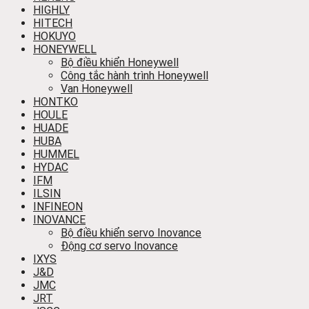
HIGHLY
HITECH
HOKUYO
HONEYWELL
Bộ điều khiển Honeywell
Công tắc hành trình Honeywell
Van Honeywell
HONTKO
HOULE
HUADE
HUBA
HUMMEL
HYDAC
IFM
ILSIN
INFINEON
INOVANCE
Bộ điều khiển servo Inovance
Động cơ servo Inovance
IXYS
J&D
JMC
JRT