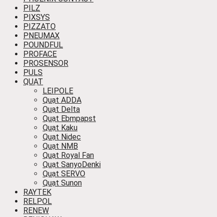
PILZ
PIXSYS
PIZZATO
PNEUMAX
POUNDFUL
PROFACE
PROSENSOR
PULS
QUẠT
LEIPOLE
Quạt ADDA
Quạt Delta
Quạt Ebmpapst
Quạt Kaku
Quạt Nidec
Quạt NMB
Quạt Royal Fan
Quạt SanyoDenki
Quạt SERVO
Quạt Sunon
RAYTEK
RELPOL
RENEW