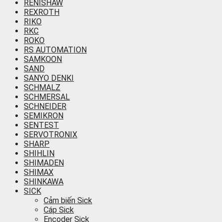
RENISHAW
REXROTH
RIKO
RKC
ROKO
RS AUTOMATION
SAMKOON
SAND
SANYO DENKI
SCHMALZ
SCHMERSAL
SCHNEIDER
SEMIKRON
SENTEST
SERVOTRONIX
SHARP
SHIHLIN
SHIMADEN
SHIMAX
SHINKAWA
SICK
Cảm biến Sick
Cáp Sick
Encoder Sick