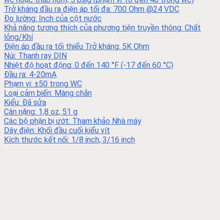
Trở kháng đầu ra điện áp tối đa: 700 Ohm @24 VDC
Đo lường: Inch của cột nước
Khả năng tương thích của phương tiện truyền thông: Chất
lỏng/Khí
Điện áp đầu ra tối thiểu Trở kháng: 5K Ohm
Núi: Thanh ray DIN
Nhiệt độ hoạt động: 0 đến 140 °F (-17 đến 60 °C)
Đầu ra: 4-20mA
Phạm vi: ±50 trong WC
Loại cảm biến: Màng chắn
Kiểu: Đã sửa
Cân nặng: 1,8 oz, 51 g
Các bộ phận bị ướt: Tham khảo Nhà máy
Dây điện: Khối đầu cuối kiểu vít
Kích thước kết nối: 1/8 inch, 3/16 inch